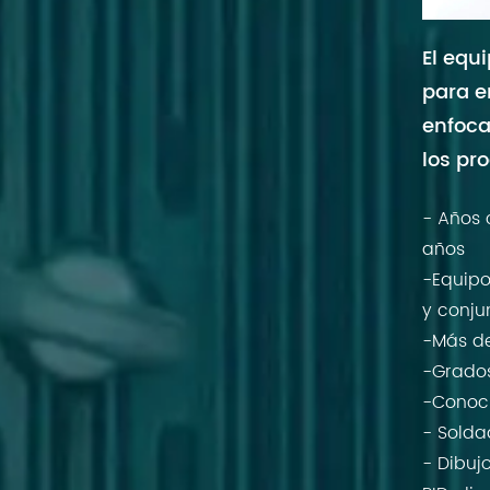
El equ
para e
enfoca
los pr
- Años 
años
-
Equipo
y conju
-
Más de
-
Grados
-
Conoci
-
Soldad
-
Dibuj