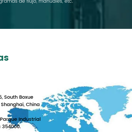
agramas de flujo, manuales, etc.
as
5, South Boxue
, Shanghai, China
 Parque Industrial
a 354000.