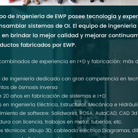
ipo de ingeniería de EWP posee tecnología y expe
nsamblar sistemas de OI. El equipo de ingeniería
 en brindar la mejor calidad y mejorar continua
oductos fabricados por EWP.
combinados de experiencia en I+D y fabricación: más 
 de ingeniería dedicado con gran competencia en tecn
ntos de ósmosis inversa
 20 años en fabricación de sistemas e I+D
 en Ingeniería Eléctrica, Estructural, Mecánica e Hidrául
miento de software: Solidworks, ROSA, AutoCAD, CAD 3d
ura con licencia, trabajos en metal, tuberías, etc.
os técnicos: dibujo 3D, cableado eléctrico
Diagramas, di