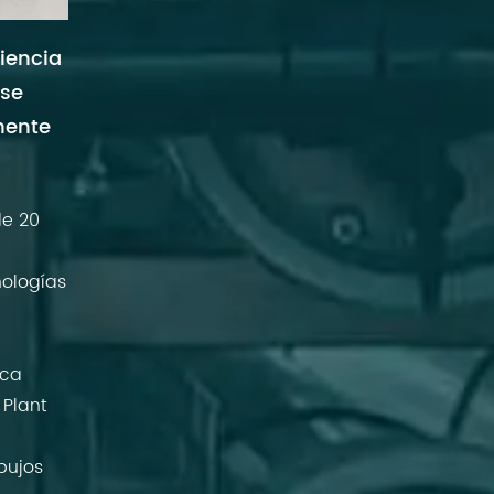
riencia
 se
mente
de 20
ologías
ica
 Plant
bujos