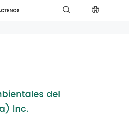
ÁCTENOS
bientales del
) lnc.